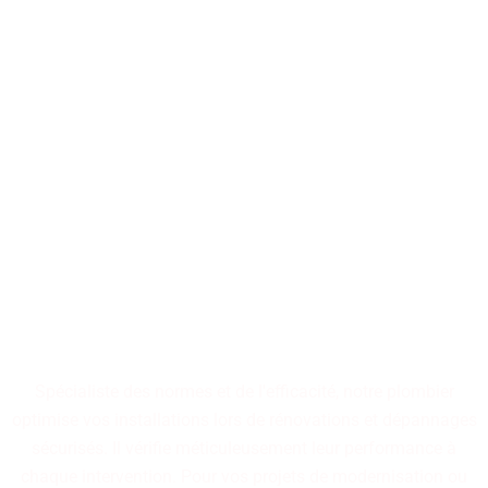
Notre maîtrise en plomberie
s'appuie sur des
compétences
rigoureusement validées,
garantissant des installations
performantes, durables et
fiables. Optez pour des
aménagements conçus pour
résister à l'épreuve du temps.
Spécialiste des normes et de l'efficacité, notre plombier
optimise vos installations lors de rénovations et dépannages
sécurisés. Il vérifie méticuleusement leur performance à
chaque intervention. Pour vos projets de modernisation ou