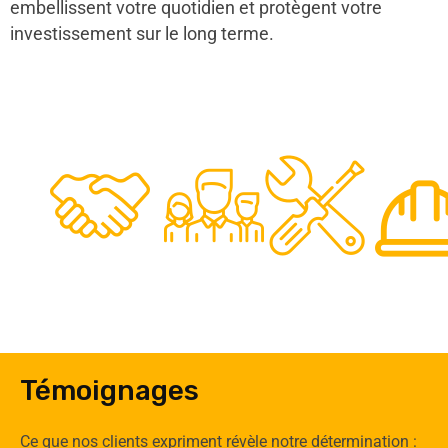
embellissent votre quotidien et protègent votre
investissement sur le long terme.
48
50
12
0
Clients
Experts
Spécia
Témoignages
Ce que nos clients expriment révèle notre détermination :