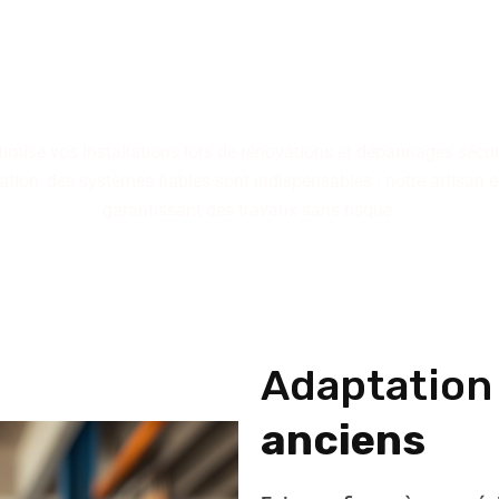
berie s'appuie sur des com
 installations performantes,
ts conçus pour résister à
optimise vos installations lors de rénovations et dépannages sécu
tion, des systèmes fiables sont indispensables : notre artisan e
garantissant des travaux sans risque.
Adaptatio
anciens