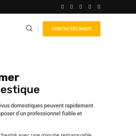
CONTACTEZ-NOUS
lmer
estique
évus domestiques peuvent rapidement
sposer d’un professionnel fiable et
hestré avec une minutie remarquable,