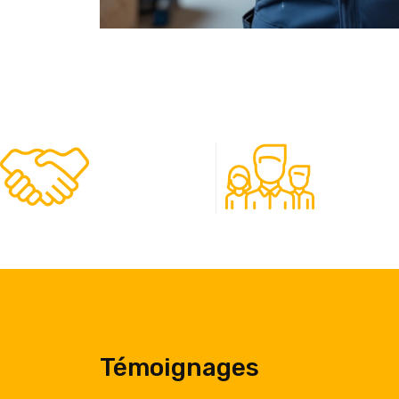
480
50
Clients
Experts
Témoignages