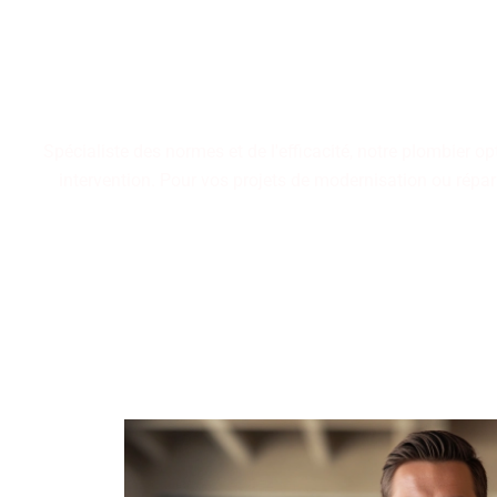
Notre maîtrise en plom
validées, garantissant des
pour des aménagemen
Spécialiste des normes et de l'efficacité, notre plombier 
intervention. Pour vos projets de modernisation ou répara