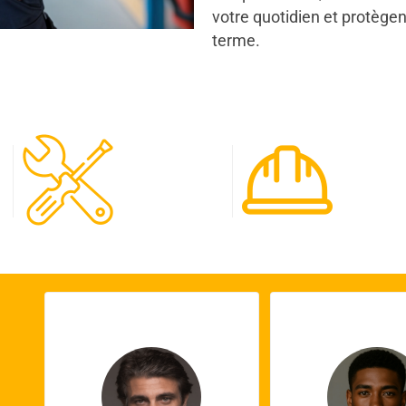
votre quotidien et protègen
terme.
120
65
Spécialistes
Projet