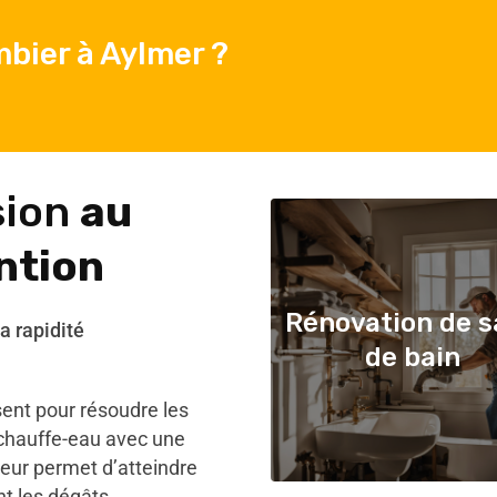
bier à Aylmer ?
sion
au
ntion
Rénovation de s
a rapidité
de bain
ent pour résoudre les
e chauffe-eau avec une
leur permet d’atteindre
nt les dégâts