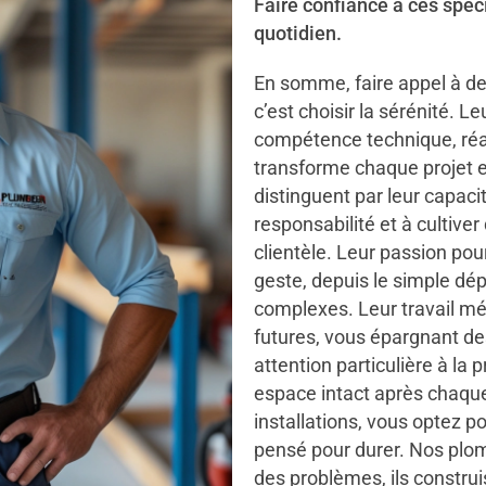
Faire confiance à ces spéci
quotidien.
En somme, faire appel à de
c’est choisir la sérénité. Le
compétence technique, réac
transforme chaque projet en
distinguent par leur capaci
responsabilité et à cultiver
clientèle. Leur passion po
geste, depuis le simple dép
complexes. Leur travail mé
futures, vous épargnant de
attention particulière à la 
espace intact après chaque 
installations, vous optez p
pensé pour durer. Nos plo
des problèmes, ils construi