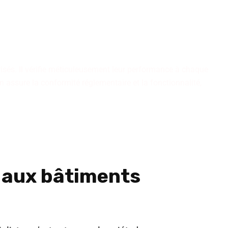
pétences rigoureusement
 durables et fiables. Optez
 l'épreuve du temps.
risés. Il vérifie méticuleusement leur performance à chaque
n assure la conformité réglementaire et la fonctionnalité,
n
aux bâtiments