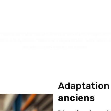
berie s'appuie sur des com
 installations performantes,
ts conçus pour résister à
optimise vos installations lors de rénovations et dépannages sécu
tion, des systèmes fiables sont indispensables : notre artisan e
garantissant des travaux sans risque.
Adaptatio
anciens