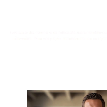
Notre maîtrise en plom
validées, garantissant des
pour des aménagemen
Spécialiste des normes et de l'efficacité, notre plombier 
intervention. Pour vos projets de modernisation ou répara