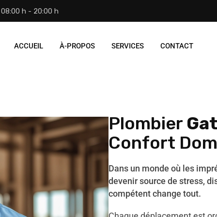
08:00 h - 20:00 h
ACCUEIL
À-PROPOS
SERVICES
CONTACT
Plombier
Gat
Confort Dom
Dans un monde où les impr
devenir source de stress, di
compétent change tout.
Chaque déplacement est orc