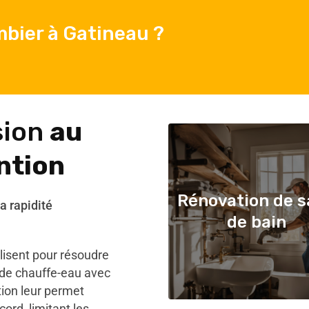
bier à Gatineau ?
sion
au
ntion
Rénovation de s
a rapidité
de bain
lisent pour résoudre
s de chauffe-eau avec
tion leur permet
ord, limitant les