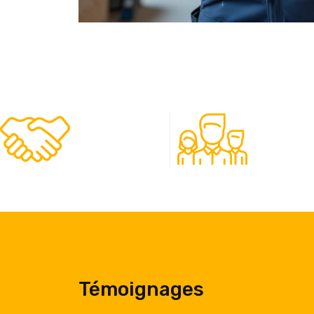
480
50
Clients
Experts
Témoignages