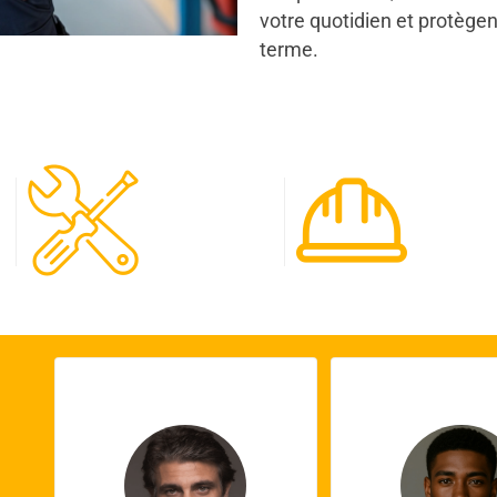
votre quotidien et protègen
terme.
120
65
Spécialistes
Projet