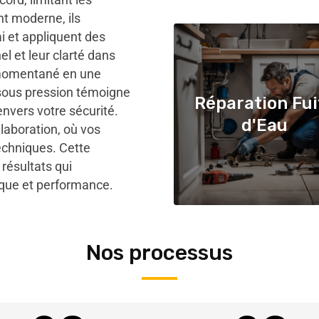
t moderne, ils
ai et appliquent des
l et leur clarté dans
 momentané en une
r sous pression témoigne
Réparation Fui
nvers votre sécurité.
d'Eau
aboration, où vos
echniques. Cette
 résultats qui
ique et performance.
Nos processus