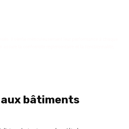
pétences rigoureusement
 durables et fiables. Optez
 l'épreuve du temps.
risés. Il vérifie méticuleusement leur performance à chaque
n assure la conformité réglementaire et la fonctionnalité,
n
aux bâtiments