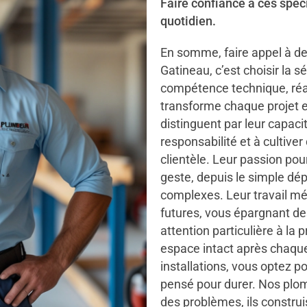
Faire confiance à ces spéci
quotidien.
En somme, faire appel à de
Gatineau, c’est choisir la s
compétence technique, réac
transforme chaque projet en
distinguent par leur capaci
responsabilité et à cultiver
clientèle. Leur passion po
geste, depuis le simple dép
complexes. Leur travail mé
futures, vous épargnant de
attention particulière à la 
espace intact après chaque 
installations, vous optez p
pensé pour durer. Nos plo
des problèmes, ils construi