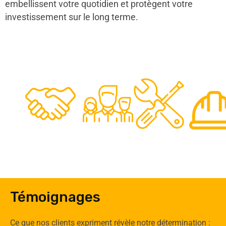
embellissent votre quotidien et protègent votre
investissement sur le long terme.
48
50
12
0
Clients
Experts
Spécia
Témoignages
Ce que nos clients expriment révèle notre détermination :