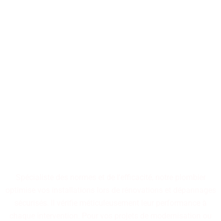
Notre maîtrise en plomberie
s'appuie sur des
compétences
rigoureusement validées,
garantissant des installations
performantes, durables et
fiables. Optez pour des
aménagements conçus pour
résister à l'épreuve du temps.
Spécialiste des normes et de l'efficacité, notre plombier
optimise vos installations lors de rénovations et dépannages
sécurisés. Il vérifie méticuleusement leur performance à
chaque intervention. Pour vos projets de modernisation ou