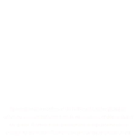
Notre maîtrise en plomberie
s'appuie sur des
compétences
rigoureusement validées,
garantissant des installations
performantes, durables et
fiables. Optez pour des
aménagements conçus pour
résister à l'épreuve du temps.
Spécialiste des normes et de l'efficacité, notre plombier
optimise vos installations lors de rénovations et dépannages
sécurisés. Il vérifie méticuleusement leur performance à
chaque intervention. Pour vos projets de modernisation ou