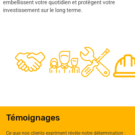
embellissent votre quotidien et protègent votre
investissement sur le long terme.
48
50
12
0
Clients
Experts
Spécia
Témoignages
Ce que nos clients expriment révèle notre détermination :