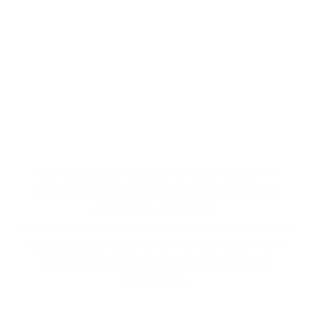
Faites confiance à notre
équipe expérimentée,
disponible rapidement pour
vous garantir un service haut
de gamme alliant réactivité
et expertise.
Actifs dans divers secteurs, nos chauffeurs privés
expérimentés mettent à profit leur expertise et leurs
compétences spécialisées.
Ils proposent des solutions adaptées aux besoins les plus
exigeants, garantissent un service haut de gamme et
contribuent durablement à la réussite de chaque
déplacement.