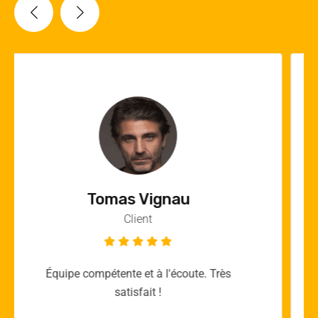
Vincent Quere
Client
Merci yellow365.work pour votre expertise!