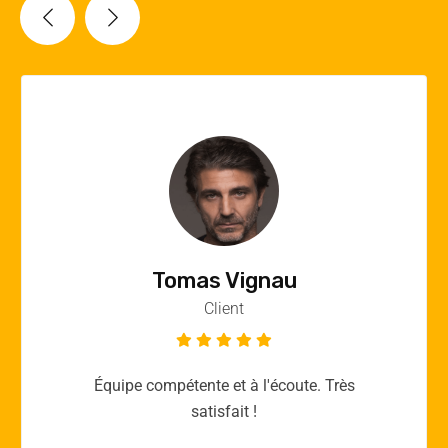
Vincent Quere
Client
Merci yellow365.work pour votre expertise!