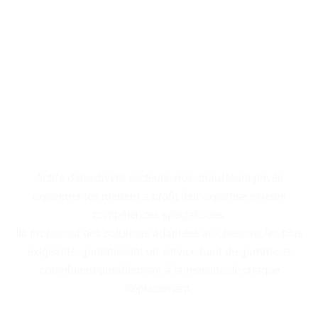
Faites confiance à notre
équipe expérimentée,
disponible rapidement pour
vous garantir un service haut
de gamme alliant réactivité
et expertise.
Actifs dans divers secteurs, nos chauffeurs privés
expérimentés mettent à profit leur expertise et leurs
compétences spécialisées.
Ils proposent des solutions adaptées aux besoins les plus
exigeants, garantissent un service haut de gamme et
contribuent durablement à la réussite de chaque
déplacement.