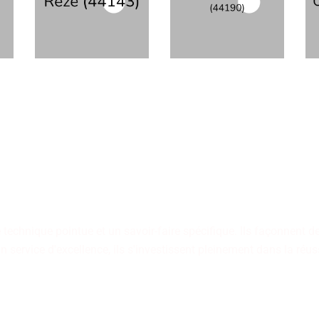
econnus pour leur maîtrise,
emium adapté à vos impérati
e technique pointue et un savoir-faire spécifique. Ils façonnent 
un service d'excellence, ils s'investissent pleinement dans la ré