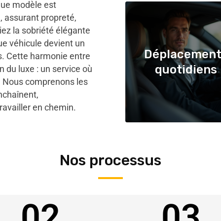
que modèle est
, assurant propreté,
iez la sobriété élégante
ue véhicule devient un
Déplacement
fs. Cette harmonie entre
quotidiens
n du luxe : un service où
on. Nous comprenons les
nchaînent,
availler en chemin.
Nos processus
02
03