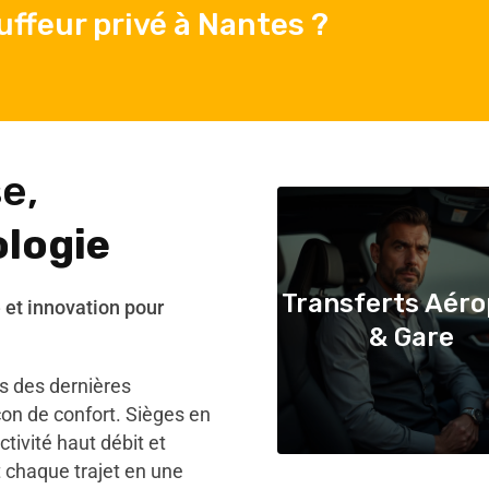
ffeur privé à Nantes ?
e,
ologie
Transferts Aéro
e et innovation pour
& Gare
s des dernières
con de confort. Sièges en
ctivité haut débit et
 chaque trajet en une