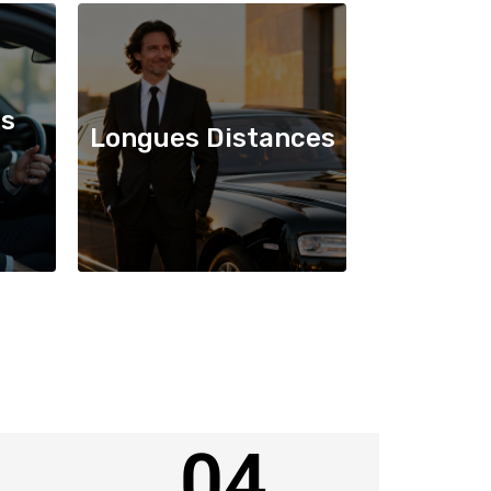
s
Longues Distances
04