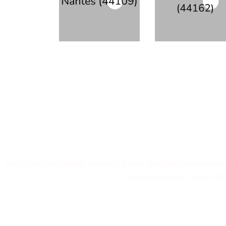
Nos chauffeurs VTC, r
pr
Nos chauffeurs privés, experts aguerris, déploient une maîtris
les plus élevées. Garants d'