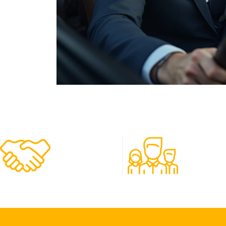
480
50
Clients
Experts