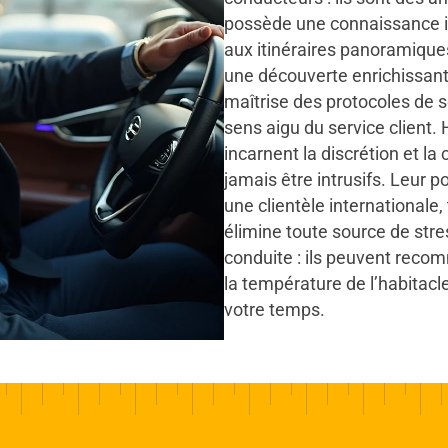
possède une connaissance int
aux itinéraires panoramiqu
une découverte enrichissante
maîtrise des protocoles de s
sens aigu du service client. 
incarnent la discrétion et la
jamais être intrusifs. Leur p
une clientèle internationale,
élimine toute source de stres
conduite : ils peuvent reco
la température de l’habitacle
votre temps.