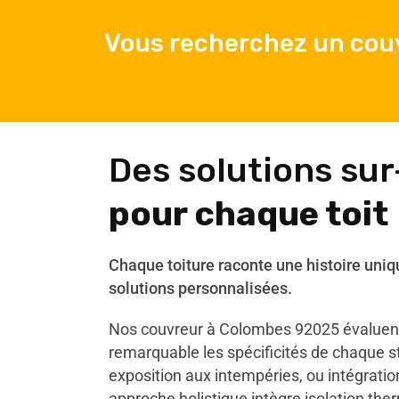
Vous recherchez un cou
Des solutions su
pour chaque toit
Chaque toiture raconte une histoire uniq
solutions personnalisées.
Nos couvreur à Colombes 92025 évaluent
remarquable les spécificités de chaque st
exposition aux intempéries, ou intégrati
approche holistique intègre isolation ther