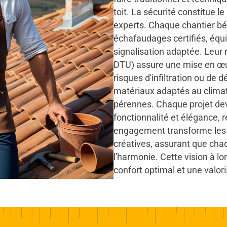
toit. La sécurité constitue l
experts. Chaque chantier bén
échafaudages certifiés, équi
signalisation adaptée. Leu
DTU) assure une mise en œuv
risques d'infiltration ou de
matériaux adaptés au climat 
pérennes. Chaque projet de
fonctionnalité et élégance, re
engagement transforme les 
créatives, assurant que chaqu
l'harmonie. Cette vision à l
confort optimal et une valori