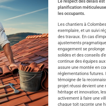
Le respect des délais est
planification méticuleus
les occupants.
Les chantiers à Colombes
exemplaire, et un suivi ré
des travaux. En cas d'imp
ajustements pragmatiques 
engagement se prolonge ap
solides et des conseils d'
continue des équipes au
assure une montée en com
réglementations futures. 
témoigne de la reconnaiss
projet réussi devient une
héritage et innovation, le
activement à faire une vil
chaque toit raconte une hi