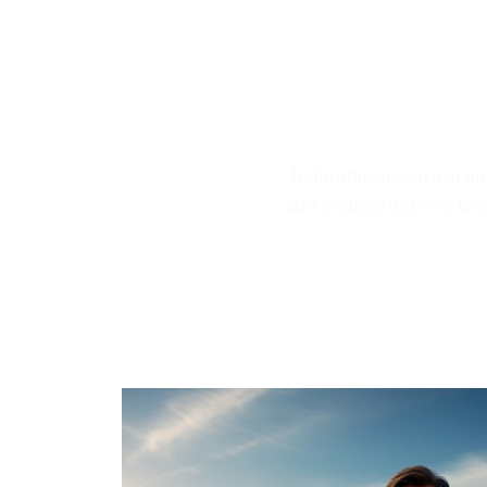
Nos artisans couvreurs se
restauration de toitures, 
Notre artisan couvreur an
qu'il s'agisse de poser une