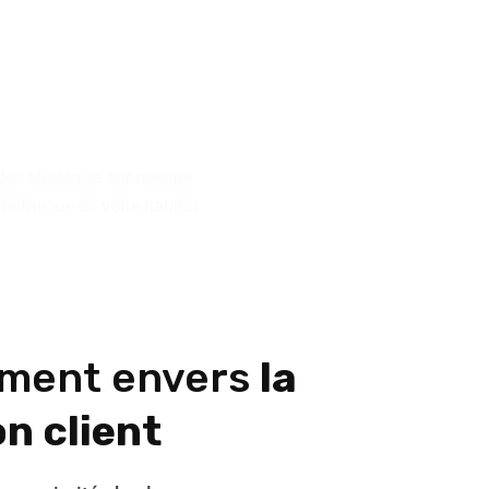
n pour la conception ou la
collectifs ou de résidences
des stratégies sur mesure.
 thermique de votre habitat.
ment envers
la
n client