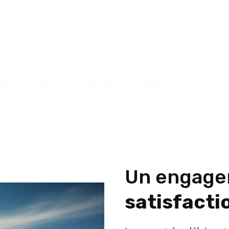
 tiennent à votre dispositio
qu'il s'agisse d'immeubles 
individuelles.
alyse méticuleusement l'état de votre charpente pour concevoir 
 nouvelle toiture, d'assécher vos murs ou d'optimiser l'efficacité
Un engage
satisfactio