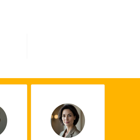
0
s terminés