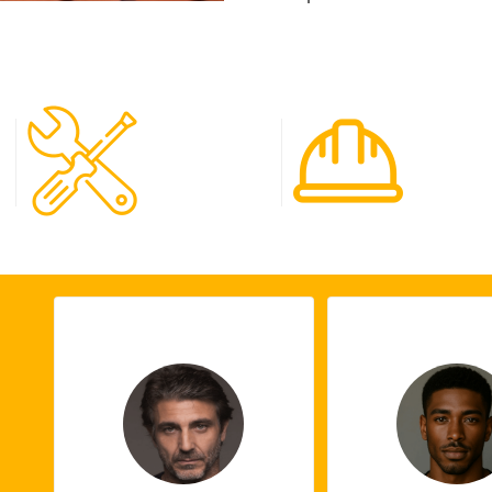
120
65
Spécialistes
Projet