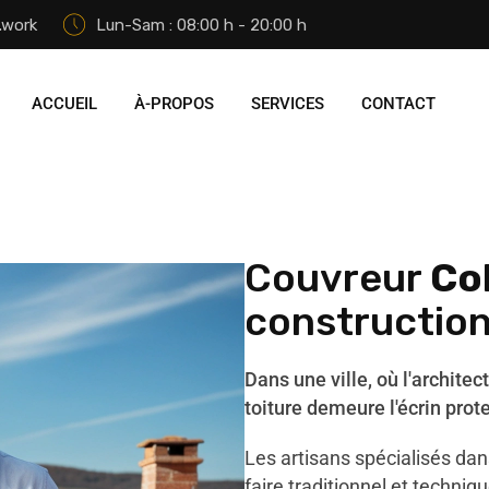
.work
Lun-Sam : 08:00 h - 20:00 h
ACCUEIL
À-PROPOS
SERVICES
CONTACT
Couvreur
Co
construction
Dans une ville, où l'architec
toiture demeure l'écrin prot
Les artisans spécialisés dans
faire traditionnel et techn