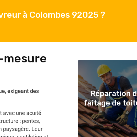
vreur à Colombes 92025 ?
r-mesure
ue, exigeant des
Réparation 
faîtage de toi
 avec une acuité
ructure : pentes,
on paysagère. Leur
mique, ventilation et