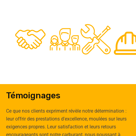
48
50
12
0
Clients
Experts
Spécia
Témoignages
Ce que nos clients expriment révèle notre détermination :
leur offrir des prestations d'excellence, moulées sur leurs
exigences propres. Leur satisfaction et leurs retours
encourageants sont notre carburant, nous poussant à