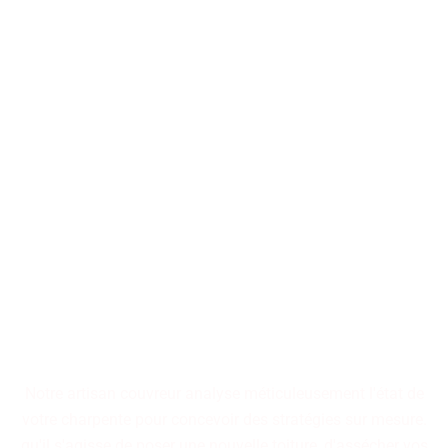
Nos artisans couvreurs se
tiennent à votre disposition
pour la conception ou la
restauration de toitures, qu'il
s'agisse d'immeubles
collectifs ou de résidences
individuelles.
Notre artisan couvreur analyse méticuleusement l'état de
votre charpente pour concevoir des stratégies sur mesure.
qu'il s'agisse de poser une nouvelle toiture, d'assécher vos