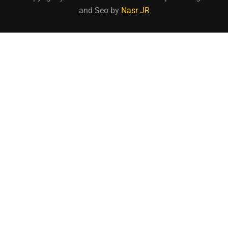
and Seo by
Nasr JR