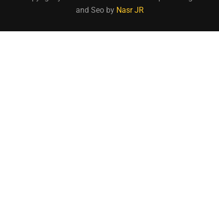
and Seo by
Nasr JR