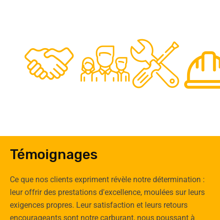
48
50
12
0
Clients
Experts
Spécia
Témoignages
Ce que nos clients expriment révèle notre détermination :
leur offrir des prestations d'excellence, moulées sur leurs
exigences propres. Leur satisfaction et leurs retours
encourageants sont notre carburant, nous poussant à