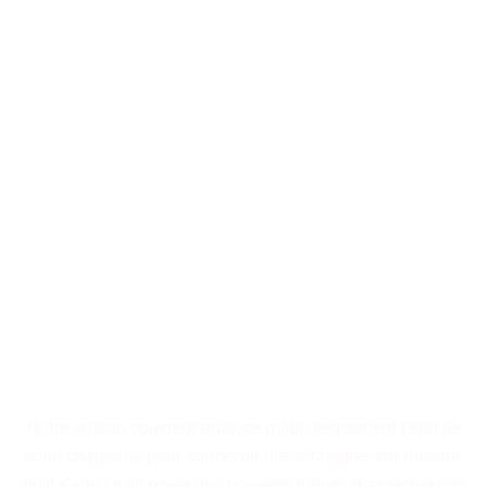
Nos artisans couvreurs se
tiennent à votre disposition
pour la conception ou la
restauration de toitures, qu'il
s'agisse d'immeubles
collectifs ou de résidences
individuelles.
Notre artisan couvreur analyse méticuleusement l'état de
votre charpente pour concevoir des stratégies sur mesure.
qu'il s'agisse de poser une nouvelle toiture, d'assécher vos