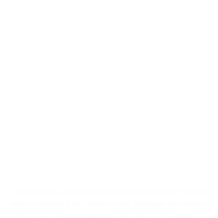
Nos artisans couvreurs se
tiennent à votre disposition
pour la conception ou la
restauration de toitures, qu'il
s'agisse d'immeubles
collectifs ou de résidences
individuelles.
Notre artisan couvreur analyse méticuleusement l'état de
votre charpente pour concevoir des stratégies sur mesure.
qu'il s'agisse de poser une nouvelle toiture, d'assécher vos