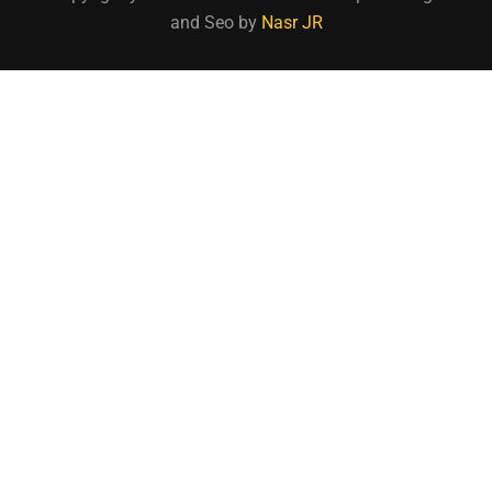
and Seo by
Nasr JR