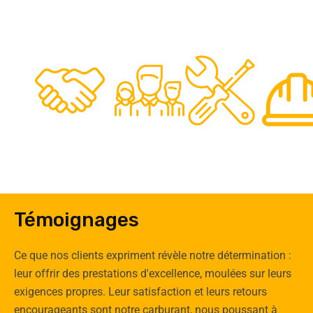
48
50
12
0
Clients
Experts
Spécia
Témoignages
Ce que nos clients expriment révèle notre détermination :
leur offrir des prestations d'excellence, moulées sur leurs
exigences propres. Leur satisfaction et leurs retours
encourageants sont notre carburant, nous poussant à