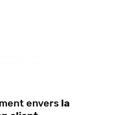
n pour la conception ou la
collectifs ou de résidences
des stratégies sur mesure.
 thermique de votre habitat.
ment envers
la