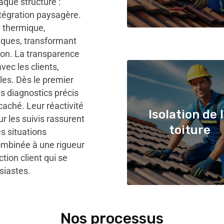
aque structure :
ntégration paysagère.
n thermique,
tiques, transformant
ion. La transparence
vec les clients,
les. Dès le premier
s diagnostics précis
caché. Leur réactivité
Isolation de 
ur les suivis rassurent
toiture
s situations
ombinée à une rigueur
tion client qui se
siastes.
Nos processus