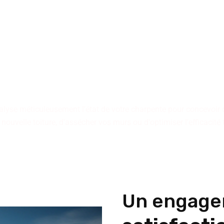
 tiennent à votre dispositio
qu'il s'agisse d'immeubles 
individuelles.
alyse méticuleusement l'état de votre charpente pour concevoir 
 nouvelle toiture, d'assécher vos murs ou d'optimiser l'efficacité
Un engage