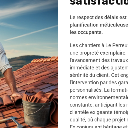
satisfactio
Le respect des délais est
planification méticuleus
les occupants.
Les chantiers à Le Perre
une propreté exemplaire, e
l'avancement des travaux.
immédiate et des ajustem
sérénité du client. Cet 
l'intervention par des gar
personnalisés. La format
normes environnemental
constante, anticipant les 
clientèle exigeante témoi
qualité, où chaque projet 
En conjuguant héritage et 