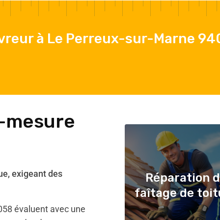
vreur à Le Perreux-sur-Marne 9
r-mesure
ue, exigeant des
Réparation 
faîtage de toi
058 évaluent avec une