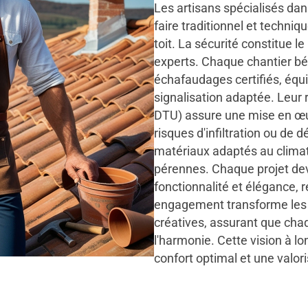
Les artisans spécialisés dans
faire traditionnel et techn
toit. La sécurité constitue l
experts. Chaque chantier bén
échafaudages certifiés, équi
signalisation adaptée. Leu
DTU) assure une mise en œuv
risques d'infiltration ou de
matériaux adaptés au climat 
pérennes. Chaque projet de
fonctionnalité et élégance, re
engagement transforme les 
créatives, assurant que chaqu
l'harmonie. Cette vision à l
confort optimal et une valori