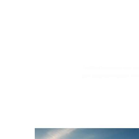
Nos artisans couvreurs se
restauration de toitures, 
Notre artisan couvreur an
qu'il s'agisse de poser une