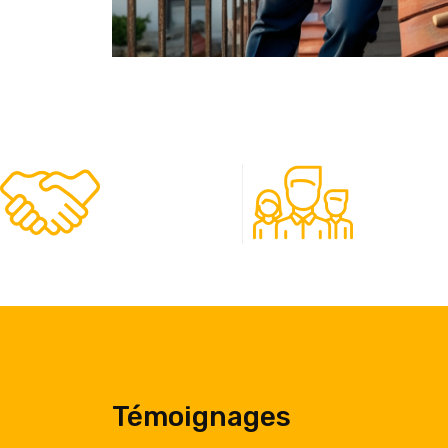
480
50
Clients
Experts
Témoignages