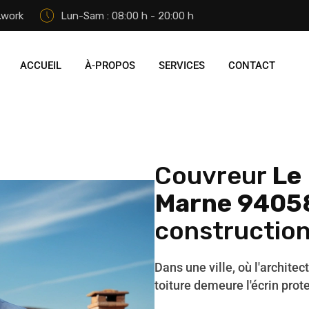
.work
Lun-Sam : 08:00 h - 20:00 h
ACCUEIL
À-PROPOS
SERVICES
CONTACT
Couvreur
Le
Marne 9405
construction
Dans une ville, où l'architec
toiture demeure l'écrin prot