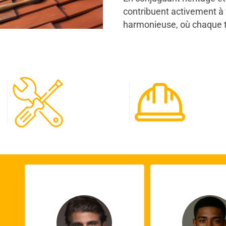
contribuent activement à fa
harmonieuse, où chaque to
120
65
Spécialistes
Projet