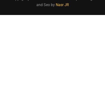
and Seo by
Nasr JR