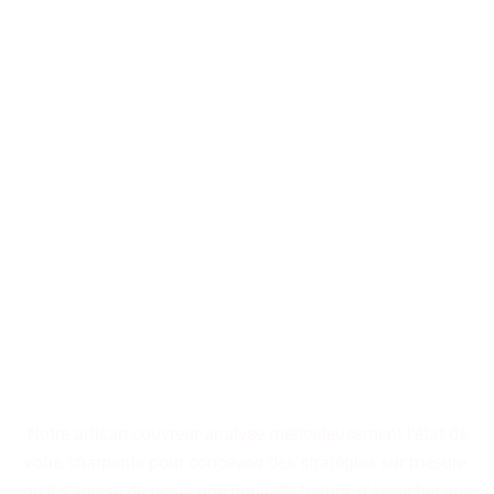
Nos artisans couvreurs se
tiennent à votre disposition
pour la conception ou la
restauration de toitures, qu'il
s'agisse d'immeubles
collectifs ou de résidences
individuelles.
Notre artisan couvreur analyse méticuleusement l'état de
votre charpente pour concevoir des stratégies sur mesure.
qu'il s'agisse de poser une nouvelle toiture, d'assécher vos