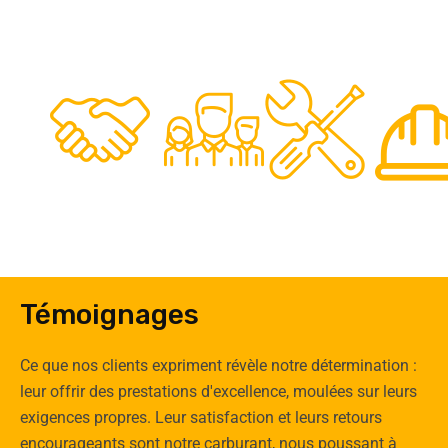
48
50
12
0
Clients
Experts
Spécia
Témoignages
Ce que nos clients expriment révèle notre détermination :
leur offrir des prestations d'excellence, moulées sur leurs
exigences propres. Leur satisfaction et leurs retours
encourageants sont notre carburant, nous poussant à