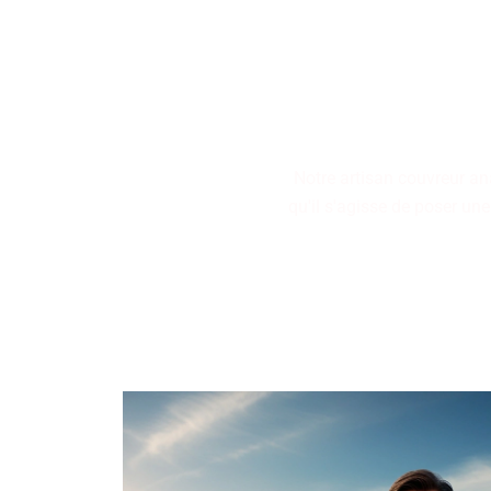
Nos artisans couvreurs se
restauration de toitures, 
Notre artisan couvreur an
qu'il s'agisse de poser une