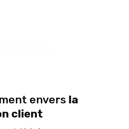
n pour la conception ou la
collectifs ou de résidences
des stratégies sur mesure.
 thermique de votre habitat.
ment envers
la
n client