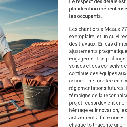
Le respect des délais est
planification méticuleus
les occupants.
Les chantiers à Meaux 77
exemplaire, et un suivi ré
des travaux. En cas d'imp
ajustements pragmatiques 
engagement se prolonge ap
solides et des conseils d'
continue des équipes au
assure une montée en com
réglementations futures. 
témoigne de la reconnaiss
projet réussi devient une
héritage et innovation, le
activement à faire une vil
chaque toit raconte une hi