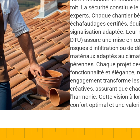
toit. La sécurité constitue l
experts. Chaque chantier bén
échafaudages certifiés, équi
signalisation adaptée. Leu
DTU) assure une mise en œuv
risques d'infiltration ou de
matériaux adaptés au climat 
pérennes. Chaque projet de
fonctionnalité et élégance, re
engagement transforme les 
créatives, assurant que chaqu
l'harmonie. Cette vision à l
confort optimal et une valori