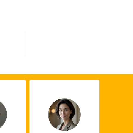
0
s terminés