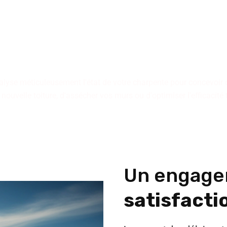
 tiennent à votre dispositio
qu'il s'agisse d'immeubles 
individuelles.
alyse méticuleusement l'état de votre charpente pour concevoir 
 nouvelle toiture, d'assécher vos murs ou d'optimiser l'efficacité
Un engage
satisfactio