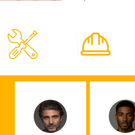
120
65
Spécialistes
Projet