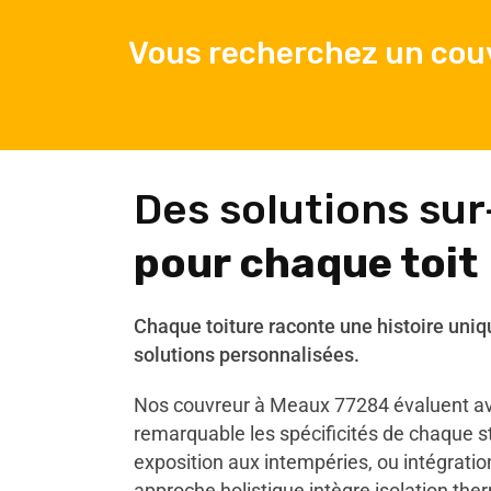
Vous recherchez un cou
Des solutions su
pour chaque toit
Chaque toiture raconte une histoire uniq
solutions personnalisées.
Nos couvreur à Meaux 77284 évaluent av
remarquable les spécificités de chaque st
exposition aux intempéries, ou intégrati
approche holistique intègre isolation ther