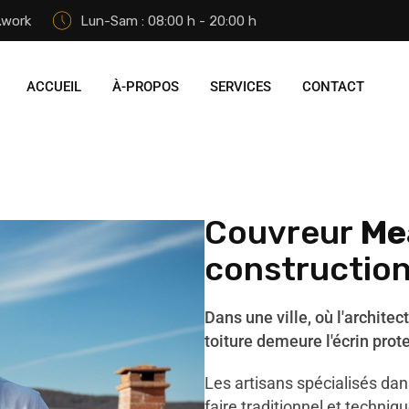
.work
Lun-Sam : 08:00 h - 20:00 h
ACCUEIL
À-PROPOS
SERVICES
CONTACT
Couvreur
Me
construction
Dans une ville, où l'architec
toiture demeure l'écrin prot
Les artisans spécialisés dans
faire traditionnel et techn