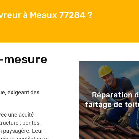
vreur à Meaux 77284 ?
r-mesure
ue, exigeant des
Réparation 
faîtage de toi
ec une acuité
ructure : pentes,
on paysagère. Leur
mique, ventilation et