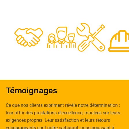
48
50
12
0
Clients
Experts
Spécia
Témoignages
Ce que nos clients expriment révèle notre détermination :
leur offrir des prestations d'excellence, moulées sur leurs
exigences propres. Leur satisfaction et leurs retours
encourageants sont notre carburant, nous poussant à