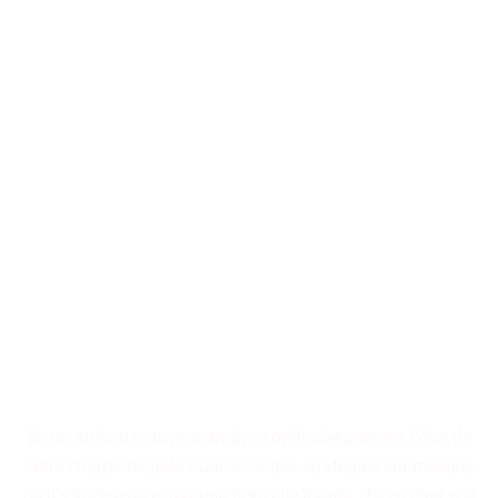
Nos artisans couvreurs se
tiennent à votre disposition
pour la conception ou la
restauration de toitures, qu'il
s'agisse d'immeubles
collectifs ou de résidences
individuelles.
Notre artisan couvreur analyse méticuleusement l'état de
votre charpente pour concevoir des stratégies sur mesure.
qu'il s'agisse de poser une nouvelle toiture, d'assécher vos