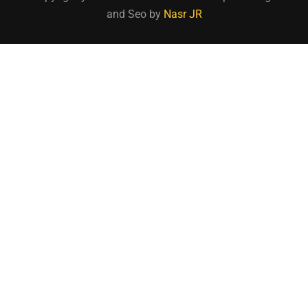
and Seo by
Nasr JR