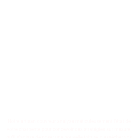
Nos artisans couvreurs se
tiennent à votre disposition
pour la conception ou la
restauration de toitures, qu'il
s'agisse d'immeubles
collectifs ou de résidences
individuelles.
Notre artisan couvreur analyse méticuleusement l'état de
votre charpente pour concevoir des stratégies sur mesure.
qu'il s'agisse de poser une nouvelle toiture, d'assécher vos