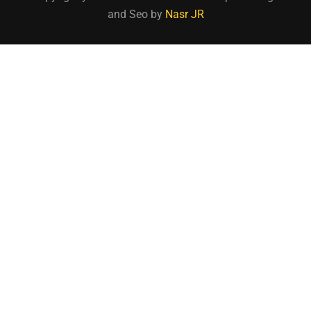
and Seo by
Nasr JR