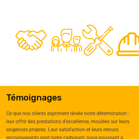
48
50
12
0
Clients
Experts
Spécia
Témoignages
Ce que nos clients expriment révèle notre détermination :
leur offrir des prestations d'excellence, moulées sur leurs
exigences propres. Leur satisfaction et leurs retours
encourageants sont notre carburant, nous poussant à