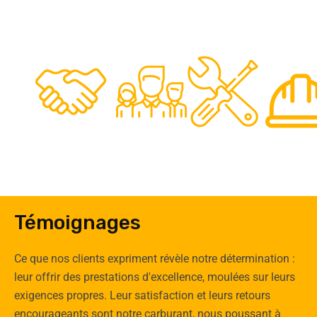
48
50
12
0
Clients
Experts
Spécia
Témoignages
Ce que nos clients expriment révèle notre détermination :
leur offrir des prestations d'excellence, moulées sur leurs
exigences propres. Leur satisfaction et leurs retours
encourageants sont notre carburant, nous poussant à