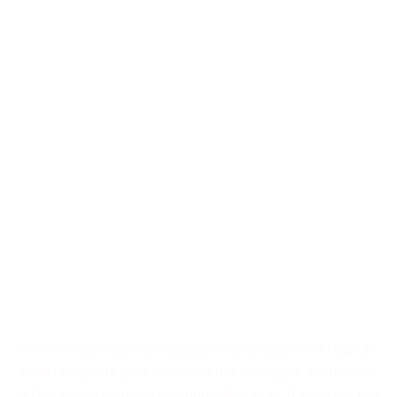
Nos artisans couvreurs se
tiennent à votre disposition
pour la conception ou la
restauration de toitures, qu'il
s'agisse d'immeubles
collectifs ou de résidences
individuelles.
Notre artisan couvreur analyse méticuleusement l'état de
votre charpente pour concevoir des stratégies sur mesure.
qu'il s'agisse de poser une nouvelle toiture, d'assécher vos