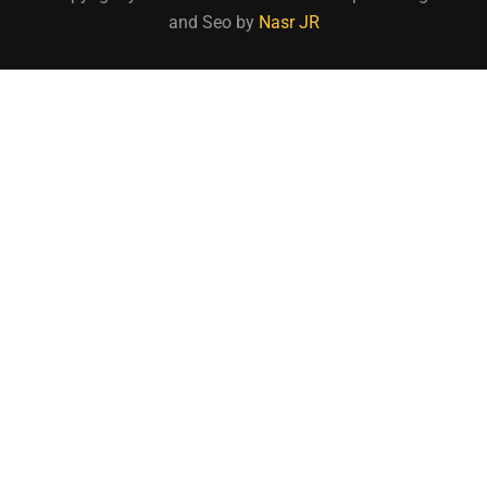
and Seo by
Nasr JR