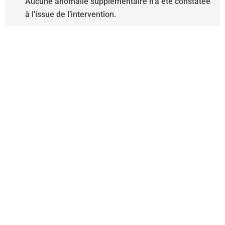
Aucune anomalie supplémentaire n’a été constatée
à l’issue de l’intervention.
Nos artisans couvreurs se
tiennent à votre disposition
pour la conception ou la
restauration de toitures, qu'il
s'agisse d'immeubles
collectifs ou de résidences
individuelles.