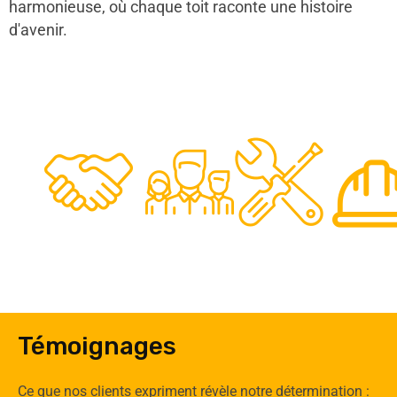
harmonieuse, où chaque toit raconte une histoire
d'avenir.
48
50
12
0
Clients
Experts
Spécia
Témoignages
Ce que nos clients expriment révèle notre détermination :