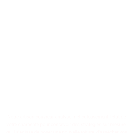
Nos artisans couvreurs se
tiennent à votre disposition
pour la conception ou la
restauration de toitures, qu'il
s'agisse d'immeubles
collectifs ou de résidences
individuelles.
Notre artisan couvreur analyse méticuleusement l'état de
votre charpente pour concevoir des stratégies sur mesure.
qu'il s'agisse de poser une nouvelle toiture, d'assécher vos