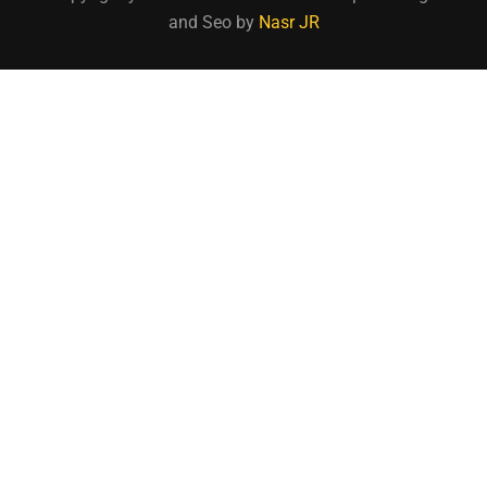
and Seo by
Nasr JR