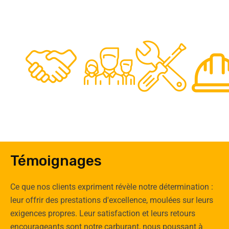
48
50
12
0
Clients
Experts
Spécia
Témoignages
Ce que nos clients expriment révèle notre détermination :
leur offrir des prestations d'excellence, moulées sur leurs
exigences propres. Leur satisfaction et leurs retours
encourageants sont notre carburant, nous poussant à