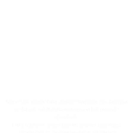
Les décorations florales
transforment les espaces en
tableaux vivants,
où chaque arrangement
raconte une histoire
cohérente.
Intervenant auprès d'une clientèle diversifiée, nos fleuristes
appliquent leur maîtrise technique et leur créativité
spécialisée.
Leurs solutions taillées pour les attentes spécifiques
garantissent un service premium et contribuent