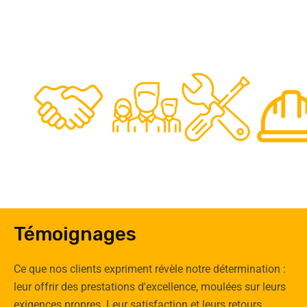
48
50
12
0
Clients
Experts
Spécia
Témoignages
Ce que nos clients expriment révèle notre détermination :
leur offrir des prestations d'excellence, moulées sur leurs
exigences propres. Leur satisfaction et leurs retours