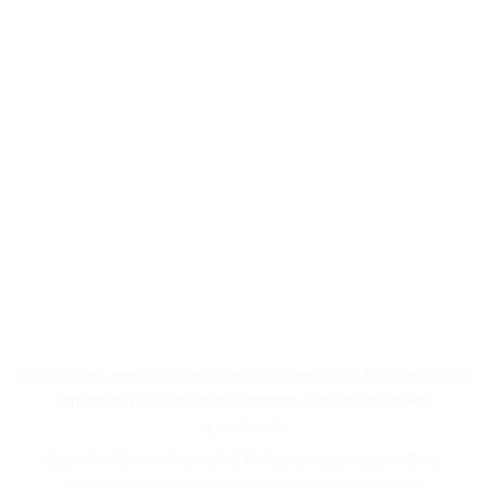
Les décorations florales
transforment les espaces en
tableaux vivants,
où chaque arrangement
raconte une histoire
cohérente.
Intervenant auprès d'une clientèle diversifiée, nos fleuristes
appliquent leur maîtrise technique et leur créativité
spécialisée.
Leurs solutions taillées pour les attentes spécifiques
garantissent un service premium et contribuent