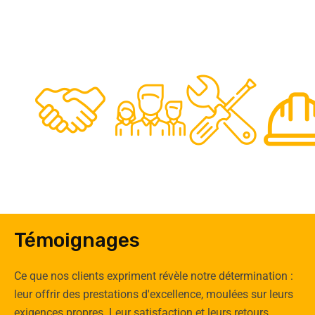
48
50
12
0
Clients
Experts
Spécia
Témoignages
Ce que nos clients expriment révèle notre détermination :
leur offrir des prestations d'excellence, moulées sur leurs
exigences propres. Leur satisfaction et leurs retours