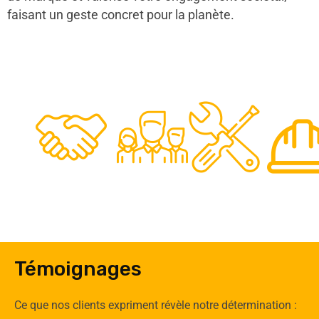
faisant un geste concret pour la planète.
48
50
12
0
Clients
Experts
Spécia
Témoignages
Ce que nos clients expriment révèle notre détermination :