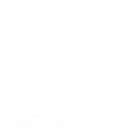
Les décorations florales
transforment les espaces en
tableaux vivants,
où chaque arrangement
raconte une histoire
cohérente.
Intervenant auprès d'une clientèle diversifiée, nos fleuristes
appliquent leur maîtrise technique et leur créativité
spécialisée.