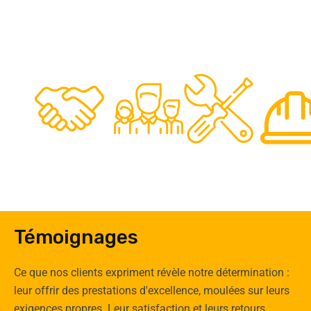
48
50
12
0
Clients
Experts
Spécia
Témoignages
Ce que nos clients expriment révèle notre détermination :
leur offrir des prestations d'excellence, moulées sur leurs
exigences propres. Leur satisfaction et leurs retours