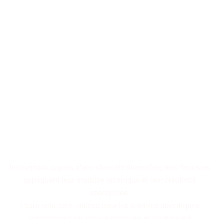
Les décorations florales
transforment les espaces en
tableaux vivants,
où chaque arrangement
raconte une histoire
cohérente.
Intervenant auprès d'une clientèle diversifiée, nos fleuristes
appliquent leur maîtrise technique et leur créativité
spécialisée.
Leurs solutions taillées pour les attentes spécifiques
garantissent un service premium et contribuent