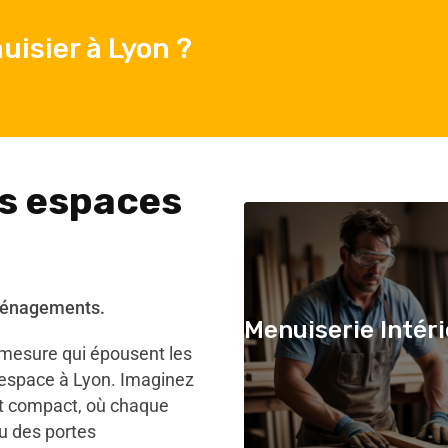
isier à Lyon ?
s espaces
aménagements.
Menuiserie Intér
-mesure qui épousent les
 espace à Lyon. Imaginez
t compact, où chaque
ou des portes