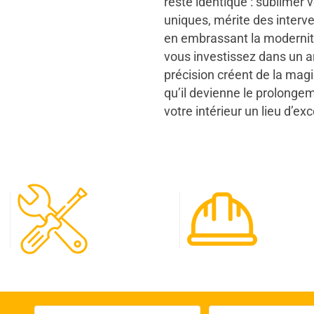
reste identique : sublimer 
uniques, mérite des interv
en embrassant la modernité
vous investissez dans un a
précision créent de la magi
qu’il devienne le prolongem
votre intérieur un lieu d’exc
120
65
Spécialistes
Projet