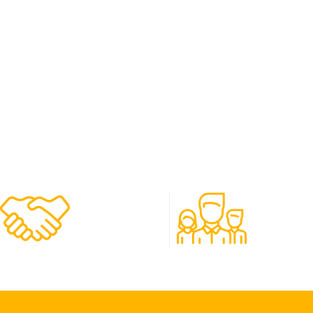
480
50
Clients
Experts