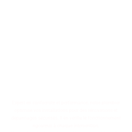
Performance, durabilité,
fiabilité : trois piliers qui
définissent nos installations
de plomberie. Faites le choix
d'un service maîtrisé pour
des résultats pérennes.
Expert en conformité et performance, notre plombier
optimise vos installations pour des rénovations et
dépannages sécurisés. Il en vérifie le fonctionnement
rigoureux à chaque intervention.