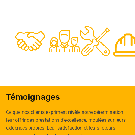
48
50
12
0
Clients
Experts
Spécia
Témoignages
Ce que nos clients expriment révèle notre détermination :
leur offrir des prestations d'excellence, moulées sur leurs
exigences propres. Leur satisfaction et leurs retours