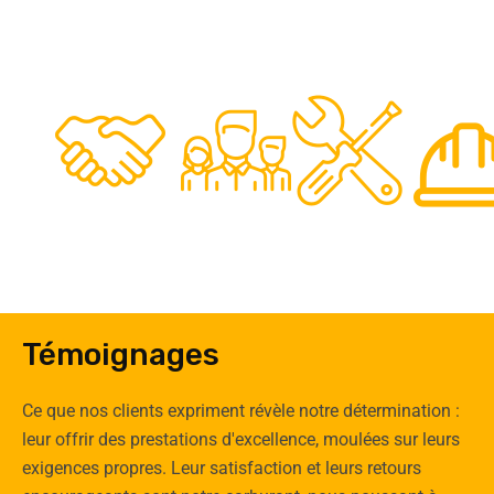
48
50
12
0
Clients
Experts
Spécia
Témoignages
Ce que nos clients expriment révèle notre détermination :
leur offrir des prestations d'excellence, moulées sur leurs
exigences propres. Leur satisfaction et leurs retours