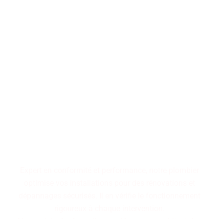
Performance, durabilité,
fiabilité : trois piliers qui
définissent nos installations
de plomberie. Faites le choix
d'un service maîtrisé pour
des résultats pérennes.
Expert en conformité et performance, notre plombier
optimise vos installations pour des rénovations et
dépannages sécurisés. Il en vérifie le fonctionnement
rigoureux à chaque intervention.