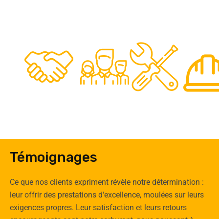
48
50
12
0
Clients
Experts
Spécia
Témoignages
Ce que nos clients expriment révèle notre détermination :
leur offrir des prestations d'excellence, moulées sur leurs
exigences propres. Leur satisfaction et leurs retours