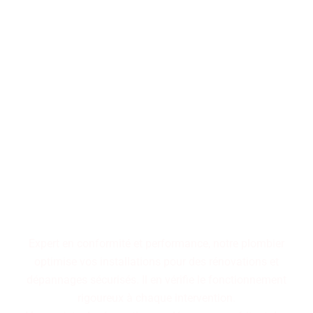
Performance, durabilité,
fiabilité : trois piliers qui
définissent nos installations
de plomberie. Faites le choix
d'un service maîtrisé pour
des résultats pérennes.
Expert en conformité et performance, notre plombier
optimise vos installations pour des rénovations et
dépannages sécurisés. Il en vérifie le fonctionnement
rigoureux à chaque intervention.