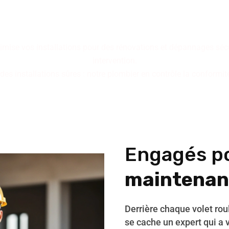
bilité : trois piliers qui déf
ix d'un service maîtrisé pou
imise vos installations pour des rénovations et dépannages sécur
intervention.
s installations sûres : notre plombier en contrôle la conformité e
Engagés p
maintenan
Derrière chaque volet ro
se cache un expert qui a 