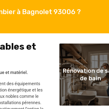
mbier à Bagnolet 93006 ?
ables et
Rénovation de s
ue et matériel.
de bain
ient des équipements
on énergétique et les
iaux nobles comme le
installations pérennes.
matiquement l’option la