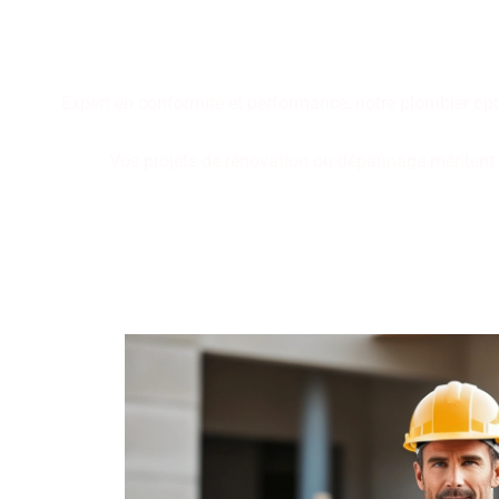
Performance, durabilité, fia
plomberie. Faites le cho
Expert en conformité et performance, notre plombier opt
Vos projets de rénovation ou dépannage méritent de