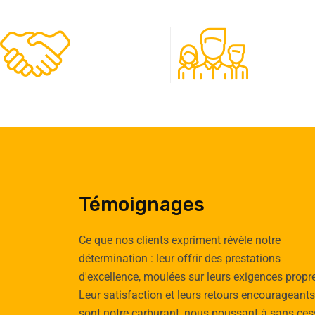
480
50
Clients
Experts
Témoignages
Ce que nos clients expriment révèle notre
détermination : leur offrir des prestations
d'excellence, moulées sur leurs exigences propr
Emilie
Tomas
Leur satisfaction et leurs retours encourageants
Cauchy
Vignau
sont notre carburant, nous poussant à sans ces