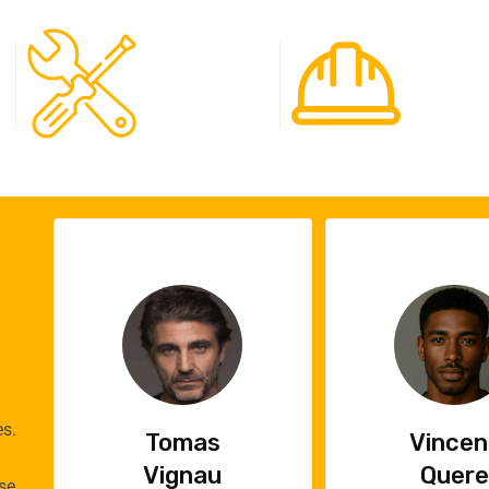
120
65
Spécialistes
Projet
es.
Vincent
Emilie
Quere
Cauch
se