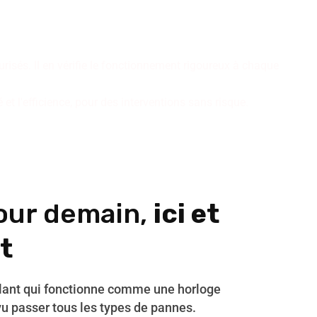
inissent nos installations de
r des résultats pérennes.
isés. Il en vérifie le fonctionnement rigoureux à chaque
t l'efficience, pour des interventions sans risque.
our demain,
ici et
t
ulant qui fonctionne comme une horloge
vu passer tous les types de pannes.