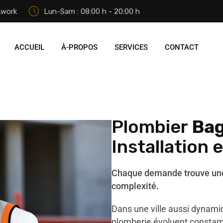
.work
Lun-Sam : 08:00 h - 20:00 h
ACCUEIL
À-PROPOS
SERVICES
CONTACT
Plombier
Bag
Installation 
Chaque demande trouve une 
complexité.
Dans une ville aussi dynamiq
plomberie évoluent constam