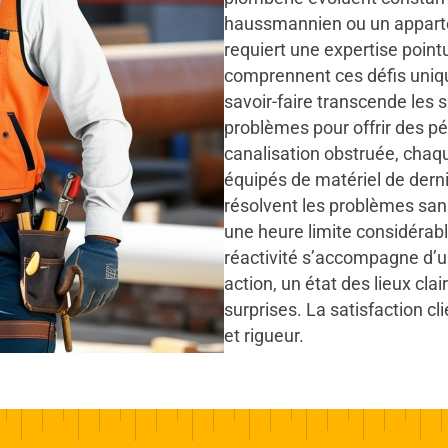
haussmannien ou un apparte
requiert une expertise point
comprennent ces défis uniqu
savoir-faire transcende les s
problèmes pour offrir des pé
canalisation obstruée, cha
équipés de matériel de dern
résolvent les problèmes sans
une heure limite considérab
réactivité s’accompagne d’u
action, un état des lieux cla
surprises. La satisfaction cli
et rigueur.