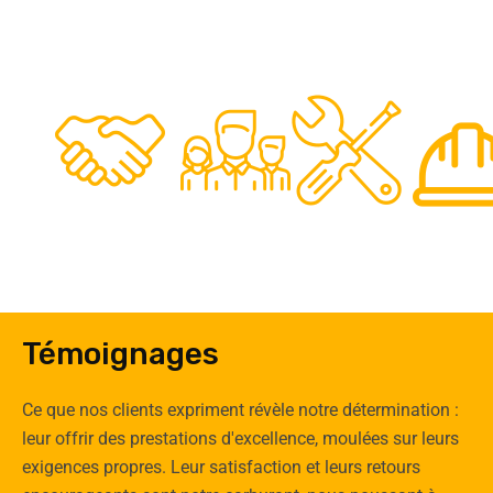
48
50
12
0
Clients
Experts
Spécia
Témoignages
Ce que nos clients expriment révèle notre détermination :
leur offrir des prestations d'excellence, moulées sur leurs
exigences propres. Leur satisfaction et leurs retours