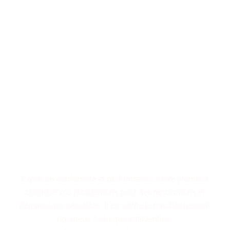
Performance, durabilité,
fiabilité : trois piliers qui
définissent nos installations
de plomberie. Faites le choix
d'un service maîtrisé pour
des résultats pérennes.
Expert en conformité et performance, notre plombier
optimise vos installations pour des rénovations et
dépannages sécurisés. Il en vérifie le fonctionnement
rigoureux à chaque intervention.