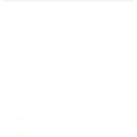
Performance, durabilité,
fiabilité : trois piliers qui
définissent nos installations
de plomberie. Faites le choix
d'un service maîtrisé pour
des résultats pérennes.
Expert en conformité et performance, notre plombier
optimise vos installations pour des rénovations et
dépannages sécurisés. Il en vérifie le fonctionnement