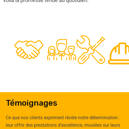
Voilà la promesse tenue au quotidien.
48
50
12
0
Clients
Experts
Spécia
Témoignages
Ce que nos clients expriment révèle notre détermination :
leur offrir des prestations d'excellence, moulées sur leurs