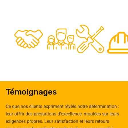
48
50
12
0
Clients
Experts
Spécia
Témoignages
Ce que nos clients expriment révèle notre détermination :
leur offrir des prestations d'excellence, moulées sur leurs
exigences propres. Leur satisfaction et leurs retours