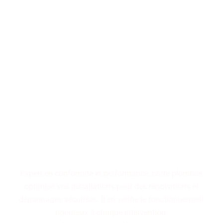
Performance, durabilité,
fiabilité : trois piliers qui
définissent nos installations
de plomberie. Faites le choix
d'un service maîtrisé pour
des résultats pérennes.
Expert en conformité et performance, notre plombier
optimise vos installations pour des rénovations et
dépannages sécurisés. Il en vérifie le fonctionnement
rigoureux à chaque intervention.