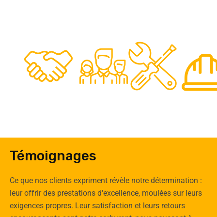
48
50
12
0
Clients
Experts
Spécia
Témoignages
Ce que nos clients expriment révèle notre détermination :
leur offrir des prestations d'excellence, moulées sur leurs
exigences propres. Leur satisfaction et leurs retours