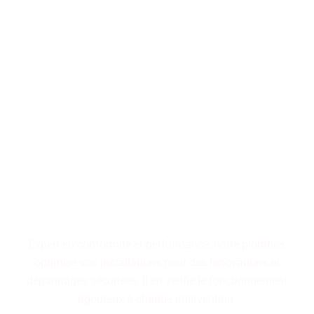
Performance, durabilité,
fiabilité : trois piliers qui
définissent nos installations
de plomberie. Faites le choix
d'un service maîtrisé pour
des résultats pérennes.
Expert en conformité et performance, notre plombier
optimise vos installations pour des rénovations et
dépannages sécurisés. Il en vérifie le fonctionnement
rigoureux à chaque intervention.