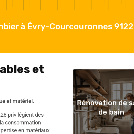
mbier à Évry-Courcouronnes 9122
ables et
ue et matériel.
Rénovation de s
de bain
8 privilégient des
 la consommation
xpertise en matériaux