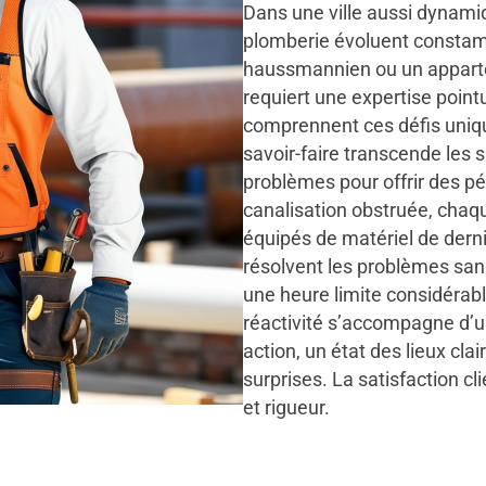
Dans une ville aussi dynamiq
plomberie évoluent constam
haussmannien ou un apparte
requiert une expertise point
comprennent ces défis uniqu
savoir-faire transcende les s
problèmes pour offrir des pé
canalisation obstruée, cha
équipés de matériel de dern
résolvent les problèmes sans
une heure limite considérab
réactivité s’accompagne d’u
action, un état des lieux cla
surprises. La satisfaction cli
et rigueur.