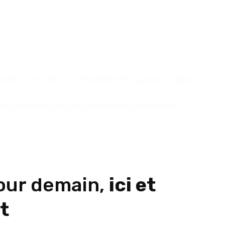
inissent nos installations de
r des résultats pérennes.
isés. Il en vérifie le fonctionnement rigoureux à chaque
t l'efficience, pour des interventions sans risque.
our demain,
ici et
t