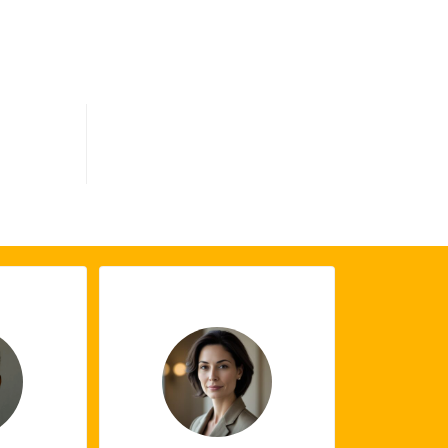
0
s terminés