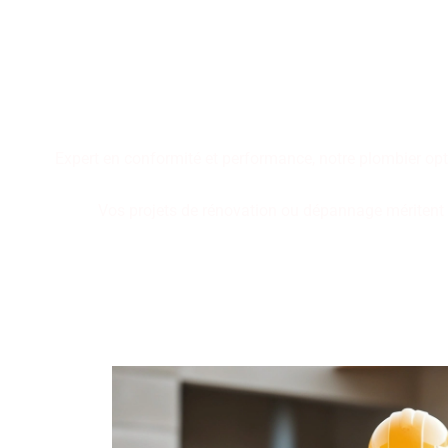
Performance, durabilité, fia
plomberie. Faites le cho
Expert en conformité et performance, notre plombier opt
Vos projets de rénovation ou dépannage méritent de