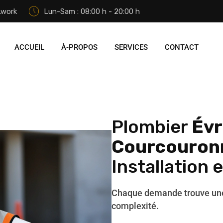
.work
Lun-Sam : 08:00 h - 20:00 h
ACCUEIL
À-PROPOS
SERVICES
CONTACT
Plombier
Évr
Courcouron
Installation 
Chaque demande trouve une 
complexité.