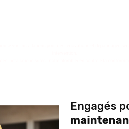
bilité : trois piliers qui déf
ix d'un service maîtrisé pou
imise vos installations pour des rénovations et dépannages sécur
intervention.
s installations sûres : notre plombier en contrôle la conformité e
Engagés p
maintenan