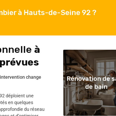
bier à Hauts-de-Seine 92 ?
onnelle
à
mprévues
’intervention change
Rénovation de s
de bain
92 déploient une
côtés en quelques
 approfondie du réseau
lages et d’optimiser