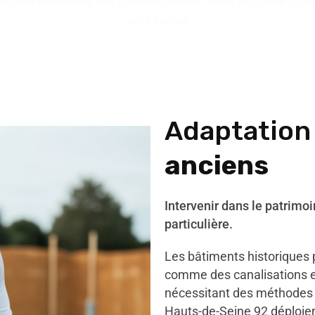
ation nécessitent des systèmes fiables : notre artisan en assure
sans danger.
Adaptatio
anciens
Intervenir dans le patrimoi
particulière.
Les bâtiments historiques 
comme des canalisations en
nécessitant des méthodes 
Hauts-de-Seine 92 déploien