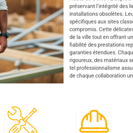
préservant l’intégrité des 
installations obsolètes. L
spécifiques aux sites clas
compromis. Cette délicate
de la ville tout en offrant
fiabilité des prestations r
garanties étendues. Chaque
rigoureux, des matériaux sé
tel professionnalisme assure
de chaque collaboration un
120
65
Spécialistes
Projet