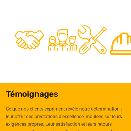
48
50
12
0
Clients
Experts
Spécia
Témoignages
Ce que nos clients expriment révèle notre détermination :
leur offrir des prestations d'excellence, moulées sur leurs
exigences propres. Leur satisfaction et leurs retours