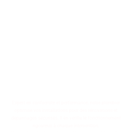
Performance, durabilité,
fiabilité : trois piliers qui
définissent nos installations
de plomberie. Faites le choix
d'un service maîtrisé pour
des résultats pérennes.
Expert en conformité et performance, notre plombier
optimise vos installations pour des rénovations et
dépannages sécurisés. Il en vérifie le fonctionnement
rigoureux à chaque intervention.