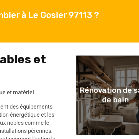
bier à Le Gosier 97113 ?
ables et
Rénovation de s
ue et matériel.
de bain
gient des équipements
on énergétique et les
iaux nobles comme le
installations pérennes.
matiquement l’option la