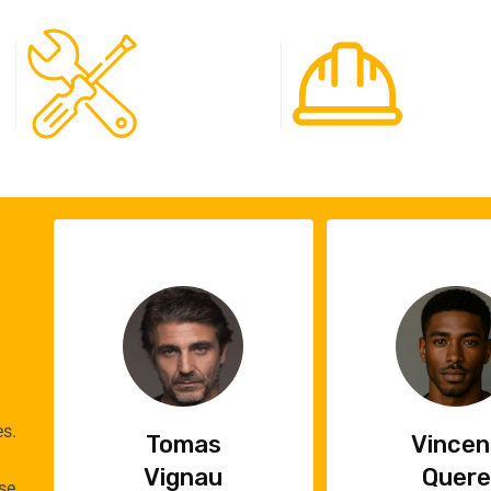
120
65
Spécialistes
Projet
es.
Vincent
Emilie
Quere
Cauch
se