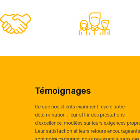
480
50
Clients
Experts
Témoignages
Ce que nos clients expriment révèle notre
détermination : leur offrir des prestations
d'excellence, moulées sur leurs exigences propr
Emilie
Tomas
Leur satisfaction et leurs retours encourageants
Cauchy
Vignau
sont notre carburant, nous poussant à sans ces