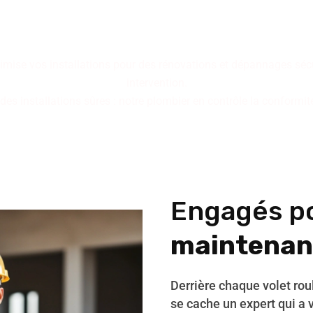
bilité : trois piliers qui déf
ix d'un service maîtrisé pou
imise vos installations pour des rénovations et dépannages sécur
intervention.
s installations sûres : notre plombier en contrôle la conformité e
Engagés p
maintenan
Derrière chaque volet ro
se cache un expert qui a 