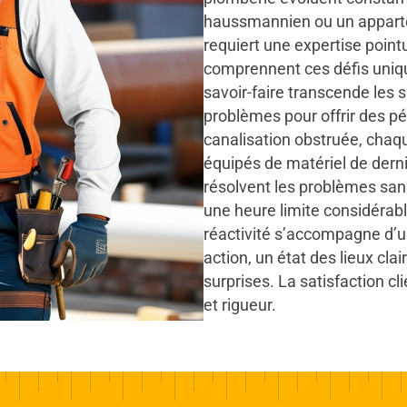
haussmannien ou un apparte
requiert une expertise point
comprennent ces défis uniqu
savoir-faire transcende les s
problèmes pour offrir des pé
canalisation obstruée, cha
équipés de matériel de dern
résolvent les problèmes sans
une heure limite considérab
réactivité s’accompagne d’u
action, un état des lieux cla
surprises. La satisfaction cli
et rigueur.