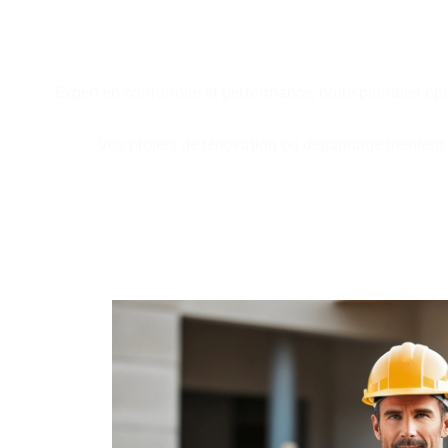
Performance, durabilité, fia
plomberie. Faites le cho
Expert en conformité et performance, notre plombier opt
Vos projets de rénovation ou dépannage méritent de