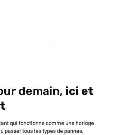
inissent nos installations de
r des résultats pérennes.
isés. Il en vérifie le fonctionnement rigoureux à chaque
t l'efficience, pour des interventions sans risque.
our demain,
ici et
t
ulant qui fonctionne comme une horloge
vu passer tous les types de pannes.