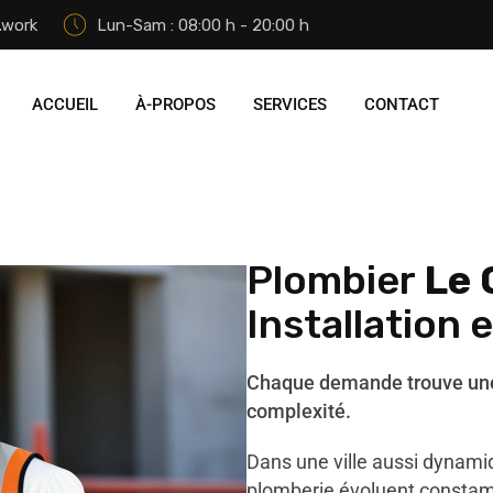
.work
Lun-Sam : 08:00 h - 20:00 h
ACCUEIL
À-PROPOS
SERVICES
CONTACT
Plombier
Le 
Installation 
Chaque demande trouve une 
complexité.
Dans une ville aussi dynamiq
plomberie évoluent constam