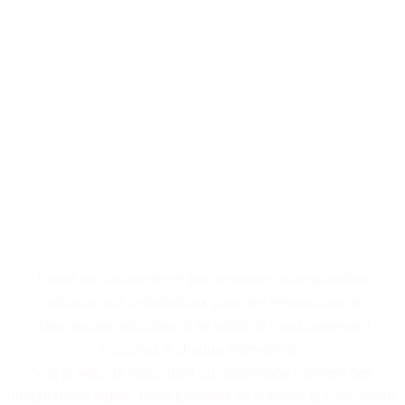
Performance, durabilité,
fiabilité : trois piliers qui
définissent nos installations
de plomberie. Faites le choix
d'un service maîtrisé pour
des résultats pérennes.
Expert en conformité et performance, notre plombier
optimise vos installations pour des rénovations et
dépannages sécurisés. Il en vérifie le fonctionnement
rigoureux à chaque intervention.
Vos projets de rénovation ou dépannage méritent des
installations sûres : notre plombier en contrôle la conformité