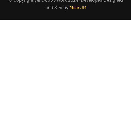
© Copyright yellow365.work 2024. Developed Designed
and Seo by
Nasr JR