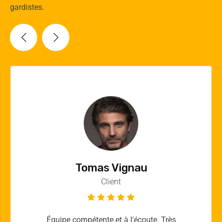
gardistes.
Vincent Quere
Client
Merci yellow365.work pour votre expertise!