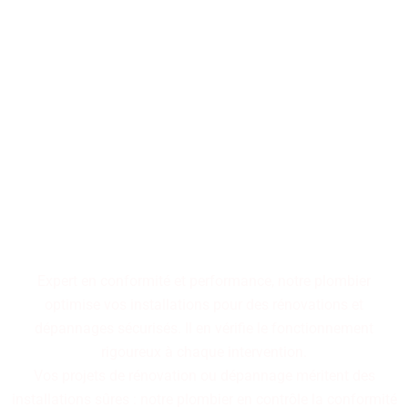
Performance, durabilité,
fiabilité : trois piliers qui
définissent nos installations
de plomberie. Faites le choix
d'un service maîtrisé pour
des résultats pérennes.
Expert en conformité et performance, notre plombier
optimise vos installations pour des rénovations et
dépannages sécurisés. Il en vérifie le fonctionnement
rigoureux à chaque intervention.
Vos projets de rénovation ou dépannage méritent des
installations sûres : notre plombier en contrôle la conformité