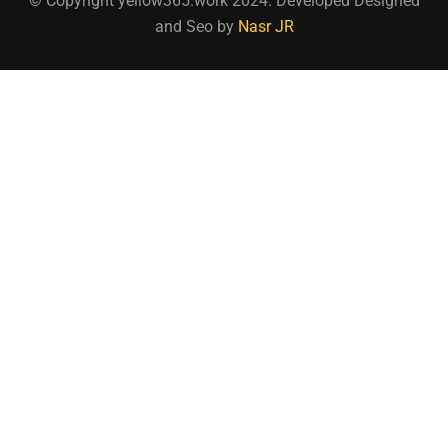
© Copyright yellow365.work 2024. Developed Designed
and Seo by
Nasr JR