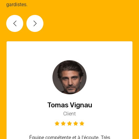
gardistes.
Vincent Quere
Client
Merci yellow365.work pour votre expertise!