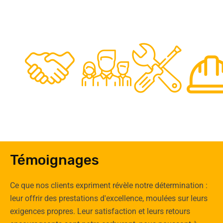
48
50
12
0
Clients
Experts
Spécia
Témoignages
Ce que nos clients expriment révèle notre détermination :
leur offrir des prestations d'excellence, moulées sur leurs
exigences propres. Leur satisfaction et leurs retours