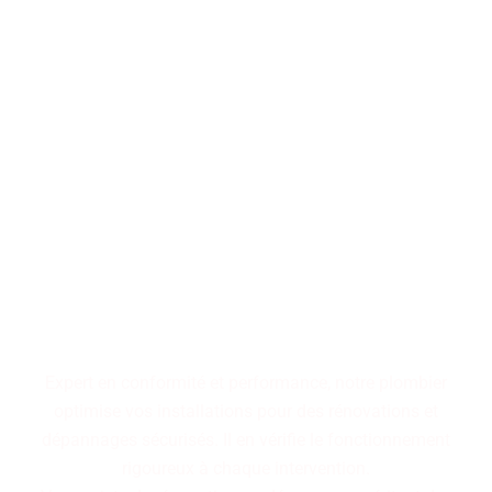
Performance, durabilité,
fiabilité : trois piliers qui
définissent nos installations
de plomberie. Faites le choix
d'un service maîtrisé pour
des résultats pérennes.
Expert en conformité et performance, notre plombier
optimise vos installations pour des rénovations et
dépannages sécurisés. Il en vérifie le fonctionnement
rigoureux à chaque intervention.