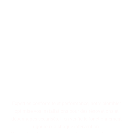
Performance, durabilité,
fiabilité : trois piliers qui
définissent nos installations
de plomberie. Faites le choix
d'un service maîtrisé pour
des résultats pérennes.
Expert en conformité et performance, notre plombier
optimise vos installations pour des rénovations et
dépannages sécurisés. Il en vérifie le fonctionnement
rigoureux à chaque intervention.