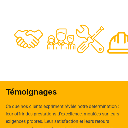
48
50
12
0
Clients
Experts
Spécia
Témoignages
Ce que nos clients expriment révèle notre détermination :
leur offrir des prestations d'excellence, moulées sur leurs
exigences propres. Leur satisfaction et leurs retours