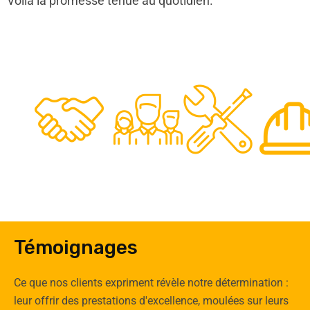
Voilà la promesse tenue au quotidien.
48
50
12
0
Clients
Experts
Spécia
Témoignages
Ce que nos clients expriment révèle notre détermination :
leur offrir des prestations d'excellence, moulées sur leurs