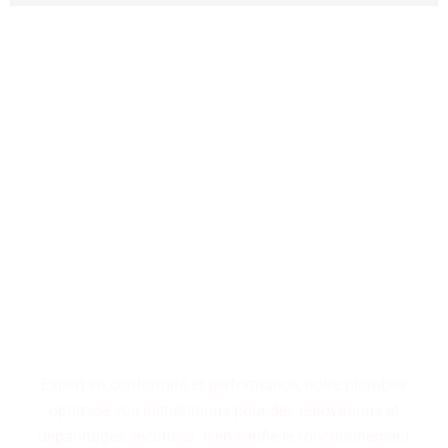
Performance, durabilité,
fiabilité : trois piliers qui
définissent nos installations
de plomberie. Faites le choix
d'un service maîtrisé pour
des résultats pérennes.
Expert en conformité et performance, notre plombier
optimise vos installations pour des rénovations et
dépannages sécurisés. Il en vérifie le fonctionnement