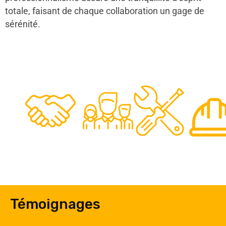
totale, faisant de chaque collaboration un gage de
sérénité.
48
50
12
0
Clients
Experts
Spécia
Témoignages