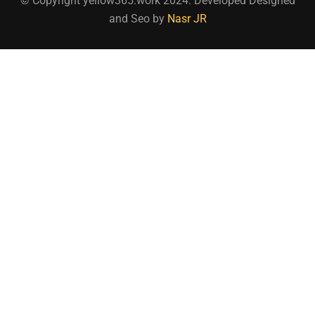
© Copyright yellow365.work 2024. Developed Designed
and Seo by
Nasr JR