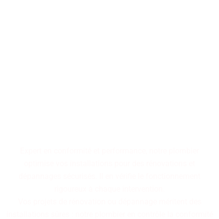
Performance, durabilité,
fiabilité : trois piliers qui
définissent nos installations
de plomberie. Faites le choix
d'un service maîtrisé pour
des résultats pérennes.
Expert en conformité et performance, notre plombier
optimise vos installations pour des rénovations et
dépannages sécurisés. Il en vérifie le fonctionnement
rigoureux à chaque intervention.
Vos projets de rénovation ou dépannage méritent des
installations sûres : notre plombier en contrôle la conformité