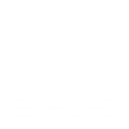
Performance, durabilité,
fiabilité : trois piliers qui
définissent nos installations
de plomberie. Faites le choix
d'un service maîtrisé pour
des résultats pérennes.
Expert en conformité et performance, notre plombier
optimise vos installations pour des rénovations et
dépannages sécurisés. Il en vérifie le fonctionnement
rigoureux à chaque intervention.