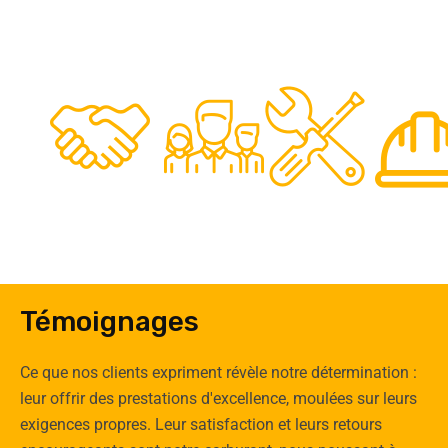
48
50
12
0
Clients
Experts
Spécia
Témoignages
Ce que nos clients expriment révèle notre détermination :
leur offrir des prestations d'excellence, moulées sur leurs
exigences propres. Leur satisfaction et leurs retours