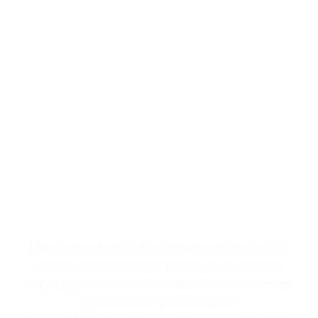
Performance, durabilité,
fiabilité : trois piliers qui
définissent nos installations
de plomberie. Faites le choix
d'un service maîtrisé pour
des résultats pérennes.
Expert en conformité et performance, notre plombier
optimise vos installations pour des rénovations et
dépannages sécurisés. Il en vérifie le fonctionnement
rigoureux à chaque intervention.