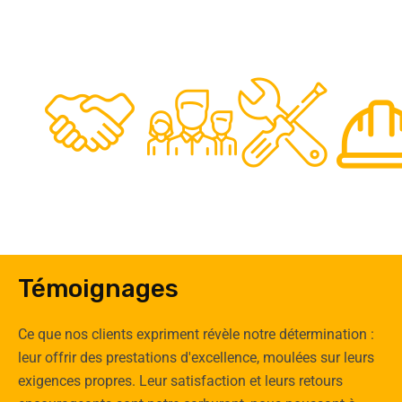
48
50
12
0
Clients
Experts
Spécia
Témoignages
Ce que nos clients expriment révèle notre détermination :
leur offrir des prestations d'excellence, moulées sur leurs
exigences propres. Leur satisfaction et leurs retours