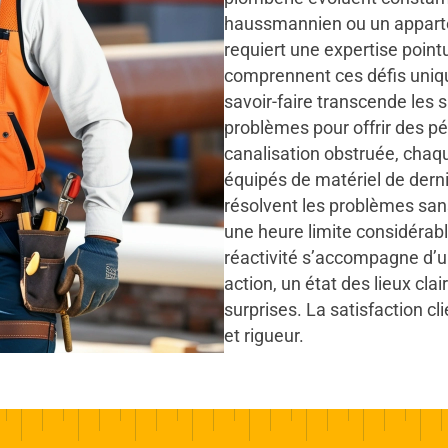
haussmannien ou un apparte
requiert une expertise point
comprennent ces défis uniqu
savoir-faire transcende les s
problèmes pour offrir des pé
canalisation obstruée, cha
équipés de matériel de dern
résolvent les problèmes sans
une heure limite considérab
réactivité s’accompagne d’u
action, un état des lieux cla
surprises. La satisfaction cli
et rigueur.