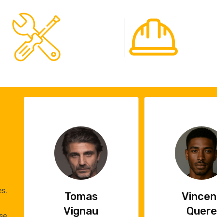
120
65
Spécialistes
Projet
es.
Vincent
Emilie
Quere
Cauch
se