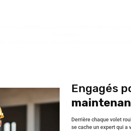
bilité : trois piliers qui déf
ix d'un service maîtrisé pou
imise vos installations pour des rénovations et dépannages sécur
intervention.
s installations sûres : notre plombier en contrôle la conformité e
Engagés p
maintenan
Derrière chaque volet ro
se cache un expert qui a 