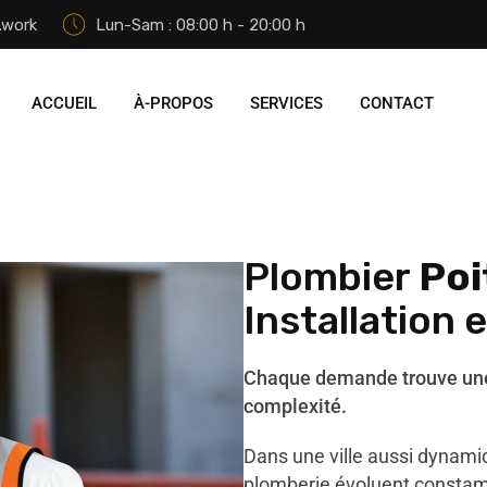
.work
Lun-Sam : 08:00 h - 20:00 h
ACCUEIL
À-PROPOS
SERVICES
CONTACT
Plombier
Poi
Installation 
Chaque demande trouve une 
complexité.
Dans une ville aussi dynamiq
plomberie évoluent constam