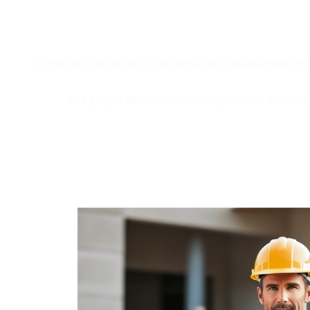
Performance, durabilité, fia
plomberie. Faites le cho
Expert en conformité et performance, notre plombier opt
Vos projets de rénovation ou dépannage méritent de