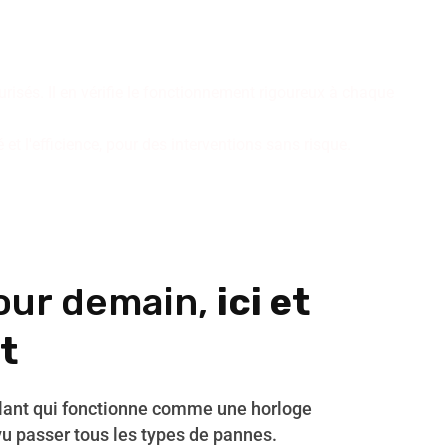
inissent nos installations de
r des résultats pérennes.
isés. Il en vérifie le fonctionnement rigoureux à chaque
t l'efficience, pour des interventions sans risque.
our demain,
ici et
t
ulant qui fonctionne comme une horloge
vu passer tous les types de pannes.