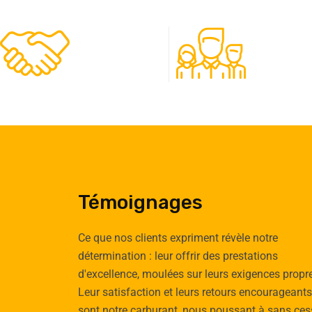
480
50
Clients
Experts
Témoignages
Ce que nos clients expriment révèle notre
détermination : leur offrir des prestations
d'excellence, moulées sur leurs exigences propr
Emilie
Tomas
Leur satisfaction et leurs retours encourageants
Cauchy
Vignau
sont notre carburant, nous poussant à sans ces