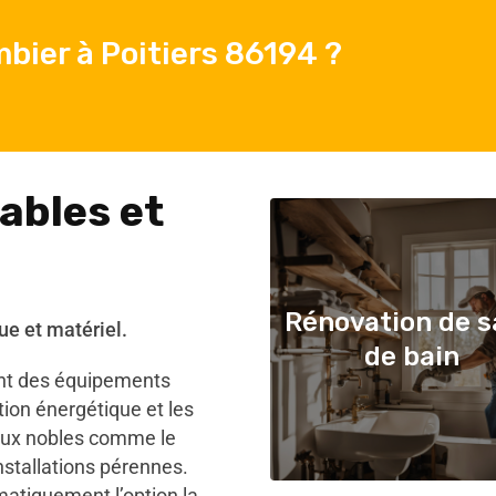
bier à Poitiers 86194 ?
ables et
Rénovation de s
ue et matériel.
de bain
ent des équipements
on énergétique et les
iaux nobles comme le
installations pérennes.
matiquement l’option la