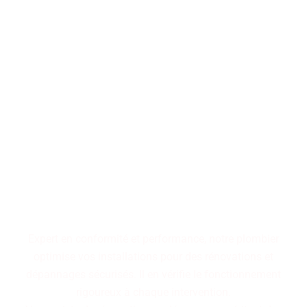
Performance, durabilité,
fiabilité : trois piliers qui
définissent nos installations
de plomberie. Faites le choix
d'un service maîtrisé pour
des résultats pérennes.
Expert en conformité et performance, notre plombier
optimise vos installations pour des rénovations et
dépannages sécurisés. Il en vérifie le fonctionnement
rigoureux à chaque intervention.