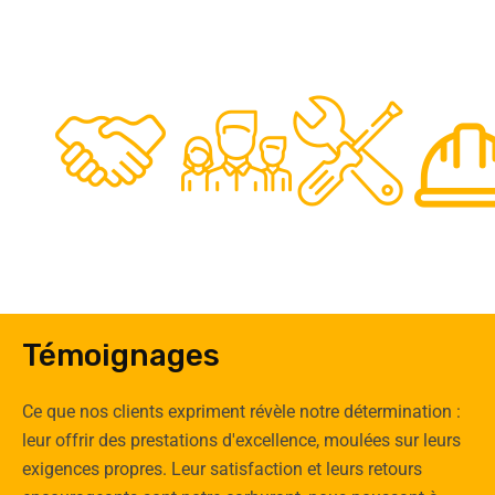
48
50
12
0
Clients
Experts
Spécia
Témoignages
Ce que nos clients expriment révèle notre détermination :
leur offrir des prestations d'excellence, moulées sur leurs
exigences propres. Leur satisfaction et leurs retours