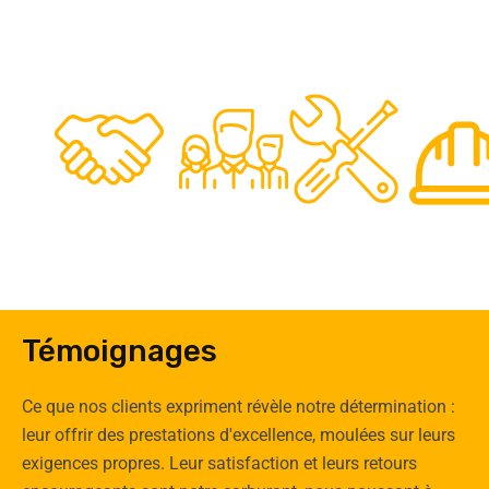
48
50
12
0
Clients
Experts
Spécia
Témoignages
Ce que nos clients expriment révèle notre détermination :
leur offrir des prestations d'excellence, moulées sur leurs
exigences propres. Leur satisfaction et leurs retours