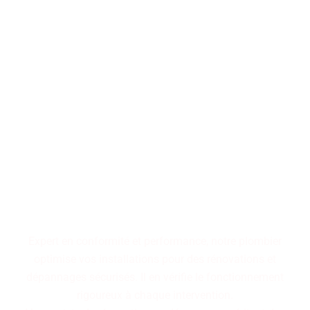
Performance, durabilité,
fiabilité : trois piliers qui
définissent nos installations
de plomberie. Faites le choix
d'un service maîtrisé pour
des résultats pérennes.
Expert en conformité et performance, notre plombier
optimise vos installations pour des rénovations et
dépannages sécurisés. Il en vérifie le fonctionnement
rigoureux à chaque intervention.