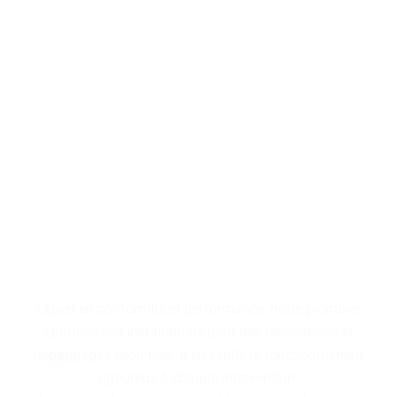
Performance, durabilité,
fiabilité : trois piliers qui
définissent nos installations
de plomberie. Faites le choix
d'un service maîtrisé pour
des résultats pérennes.
Expert en conformité et performance, notre plombier
optimise vos installations pour des rénovations et
dépannages sécurisés. Il en vérifie le fonctionnement
rigoureux à chaque intervention.