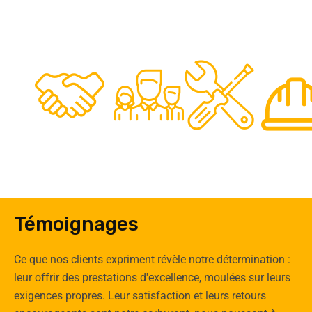
48
50
12
0
Clients
Experts
Spécia
Témoignages
Ce que nos clients expriment révèle notre détermination :
leur offrir des prestations d'excellence, moulées sur leurs
exigences propres. Leur satisfaction et leurs retours